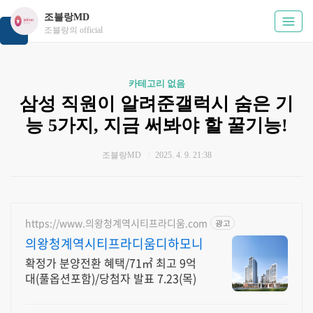
조블랑MD
조블랑의 official
카테고리 없음
삼성 직원이 알려준갤럭시 숨은 기
능 5가지, 지금 써봐야 할 꿀기능!
조블랑MD
2025. 4. 9. 21:38
https://www.의왕청계역시티프라디움.com
광고
의왕청계역시티프라디움디하모니
확정가 분양전환 혜택/71㎡ 최고 9억
대(풀옵션포함)/당첨자 발표 7.23(목)