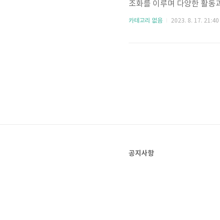
조화를 이루며 다양한 활동과
경험을 선사합니다. 가족 나
카테고리 없음
2023. 8. 17. 21:40
글에서는 뚝섬 한강공원의 
해 자세히 알아보겠습니다.
러져 아름다운 풍경을 만들
레스를 풀어낼 수 있습니다. 
공지사항