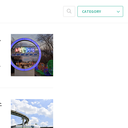
CATEGORY
정원 입장료 주
물
들
마
스