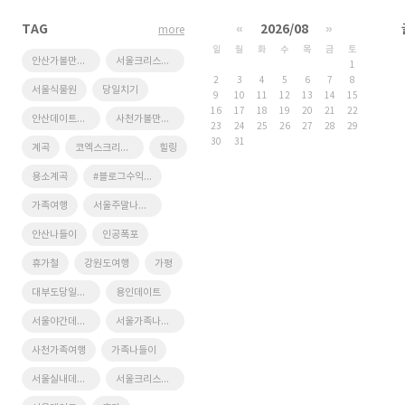
TAG
«
2026/08
»
more
일
월
화
수
목
금
토
안산가볼만한곳
서울크리스마스
1
2
3
4
5
6
7
8
서울식물원
당일치기
9
10
11
12
13
14
15
16
17
18
19
20
21
22
안산데이트장소
사천가볼만한곳
23
24
25
26
27
28
29
30
31
계곡
코엑스크리스마스
힐링
용소계곡
#블로그수익화 #ai블로그활용 #gpt블로그 #전자책수익 #쿠팡파트너스 #블로그부업 #gpt4o활용법 #블로그자동화 #애드센스수익 #ai로돈벌기
가족여행
서울주말나들이
안산나들이
인공폭포
휴가철
강원도여행
가평
대부도당일치기
용인데이트
서울야간데이트
서울가족나들이
사천가족여행
가족나들이
서울실내데이트
서울크리스마스데이트