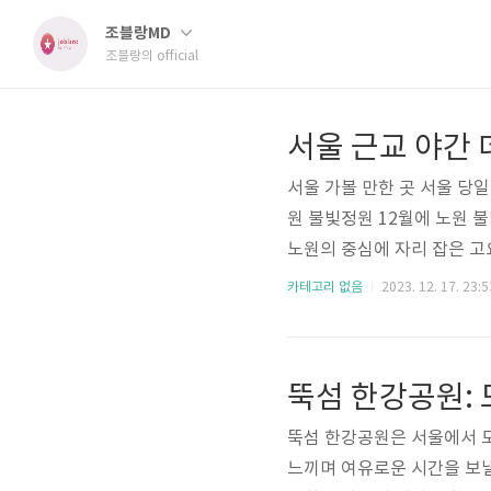
조블랑MD
조블랑의 official
서울 가볼 만한 곳 서울 당
원 불빛정원 12월에 노원 
노원의 중심에 자리 잡은 고
과 3D 매핑, 프로젝터 등을
카테고리 없음
2023. 12. 17. 23:5
비밀의 화원 등을 꾸며 놓았
이와 연인 데이트 장소로 너
법의 원더랜드로 변신합니다
뚝섬 한강공원:
만들어냅니다. 은은하게 빛나
뚝섬 한강공원은 서울에서 
느끼며 여유로운 시간을 보낼