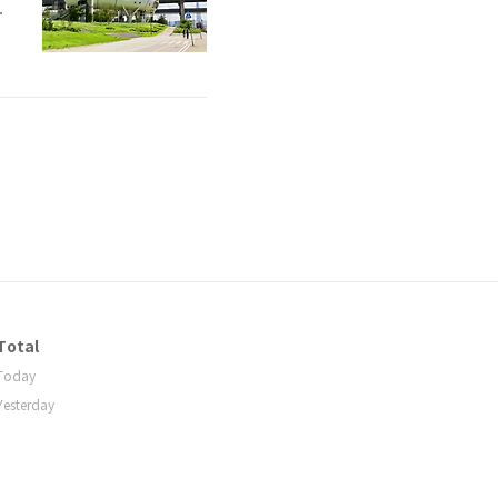
한
Total
Today
Yesterday