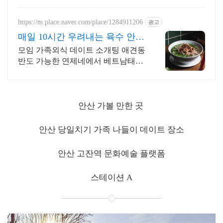
https://m.place.naver.com/place/1284911206
광고
매일 10시간 우려내는 육수 안산
대표 쌀국수맛집 연제네
모임 가족외식 데이트 소개팅 애견동
반도 가능한 연제네에서 베트남태국
요리 즐겨요 베트남 태국요리 전문
쉐프가 평생연구한 마성의 레시피를
연제네에서 느껴보세요
안산 가볼 만한 곳
안산 당일치기 가족 나들이 데이트 장소
안산 고잔역 문화예술 플랫폼
스테이션 A