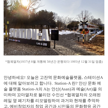
*협궤열차(1937년 8월 개통해 58년간 운행되다 1995년 12월 31일 멈춤)
안녕하세요! 오늘은 고잔역 문화예술플랫폼, 스테이션A
에 대해 알아보려고 합니다. Station-A 란? 안산 문화 예
술 플랫폼 Station-A의 ​A는 안산(Asan)과 예술(Art)을 의
미하며 꼬마열차로 불리던 수인선 *협궤열차의 오래된
레일 옆 폐기차를 리모델링하여 과거와 현재를 추억하
고, 예비창업자의 창업 공간과 시민들의 문화향유 공간