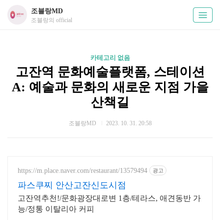
조블랑MD
조블랑의 official
카테고리 없음
고잔역 문화예술플랫폼, 스테이션
A: 예술과 문화의 새로운 지점 가을
산책길
조블랑MD
2023. 10. 31. 20:58
https://m.place.naver.com/restaurant/13579494
광고
파스쿠찌 안산고잔신도시점
고잔역추천!/문화광장대로변 1층/테라스, 애견동반 가
능/정통 이탈리아 커피