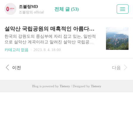
조블랑MD
전체 글 (53)
조블랑의 official
설악산 국립공원의 매혹적인 아름다움 발견 (설악계곡)
한국의 강원도의 중심부에 자리 잡고 있는, 일반적
으로 설악산 계곡이라고 알려진 설악산 국립공원
은 그것의 휘청거리는 아름다움으로 영혼을 사로
카테고리 없음
2023. 8. 4. 18:00
잡는 자연의 경이로움입니다. 이 그래픽 목적지는
세계 도처에서 자연의 어리바리들, 트램퍼, 그리고
모험가들을 끌어 모읍니다. 그것의 무성한 목재, 장
이전
다음
엄한 봉우리, 그리고 데미타스가 선명한 수로가 있
는 설악산 국립공원은 자연의 손아귀로 평화로운
탈출을 추구하는 사람들에게 지울 수 없는 경험을
Blog is powered by
Tistory
/ Designed by
Tistory
제공합니다. 1. 자연의 그랜저를 품다: 여러분이 설
악산 국립공원에 발을 들여놓았을 때, 그것이 동화
에 속하는 것처럼 보이는 초현실적인 풍경에 의해
환영을 받습니다. 울산바위와 대청봉과 같은 우뚝
솟은 화강암 봉우리들이 수평선을 배경으로 장엄
한 배경을 만들면서, 하늘을 향해 뻗습니다..